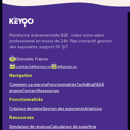
Plateforme événementielle B2B : créez votre salon
professionnel en moins de 24h. Plan interactif, gestion
des exposants, support FR 7j/7.
Grenoble, France
contact@keyqo.io
@keyqo.io
Navigation
Comment ça marche
Fonctionnalités
Tarifs
Blog
FAQ
À
propos
Contact
Ressources
Fonctionnalités
Créateur de plans
Gestion des exposants
Analytics
Ressources
Simulateur de revenus
Calculateur de superficie