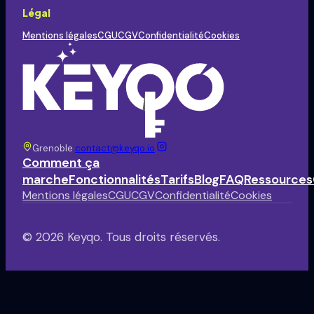
Légal
Mentions légales
CGU
CGV
Confidentialité
Cookies
Grenoble
·
contact@keyqo.io
·
Comment ça
marche
Fonctionnalités
Tarifs
Blog
FAQ
Ressources
Mentions légales
CGU
CGV
Confidentialité
Cookies
©
2026
Keyqo.
Tous droits réservés.