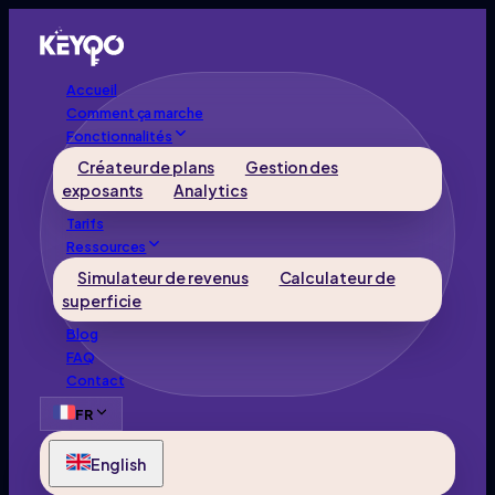
Accueil
Comment ça marche
Fonctionnalités
Créateur de plans
Gestion des
exposants
Analytics
Tarifs
Ressources
Simulateur de revenus
Calculateur de
superficie
Blog
FAQ
Contact
FR
English