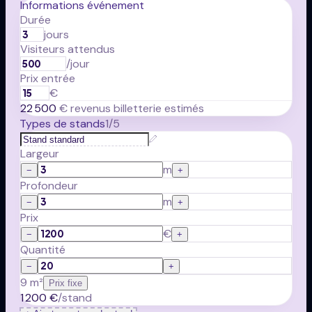
Informations événement
Durée
jours
Visiteurs attendus
/jour
Prix entrée
€
22 500
€
revenus billetterie estimés
Types de stands
1
/5
Largeur
m
−
+
Profondeur
m
−
+
Prix
€
−
+
Quantité
−
+
9
m
²
Prix fixe
1 200
€
/
stand