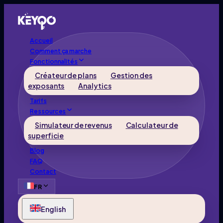
Accueil
Comment ça marche
Fonctionnalités
Créateur de plans
Gestion des
exposants
Analytics
Tarifs
Ressources
Simulateur de revenus
Calculateur de
superficie
Blog
FAQ
Contact
FR
English