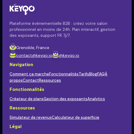
Plateforme événementielle B2B : créez votre salon
professionnel en moins de 24h. Plan interactif, gestion
des exposants, support FR 7j/7.
Grenoble, France
contact@keyqo.io
@keyqo.io
Navigation
Comment ça marche
Fonctionnalités
Tarifs
Blog
FAQ
À
propos
Contact
Ressources
Fonctionnalités
Créateur de plans
Gestion des exposants
Analytics
Ressources
Simulateur de revenus
Calculateur de superficie
Légal